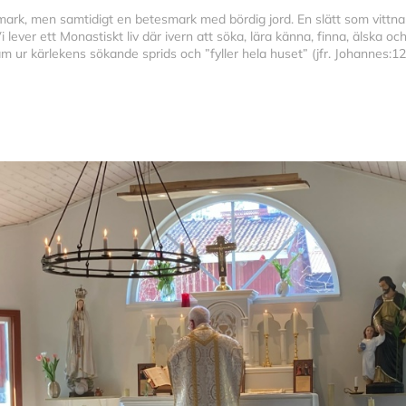
ldmark, men samtidigt en betesmark med bördig jord. En slätt som vittna
Vi lever ett Monastiskt liv där ivern att söka, lära känna, finna, älska 
am ur kärlekens sökande sprids och ”fyller hela huset” (jfr. Johannes:12: