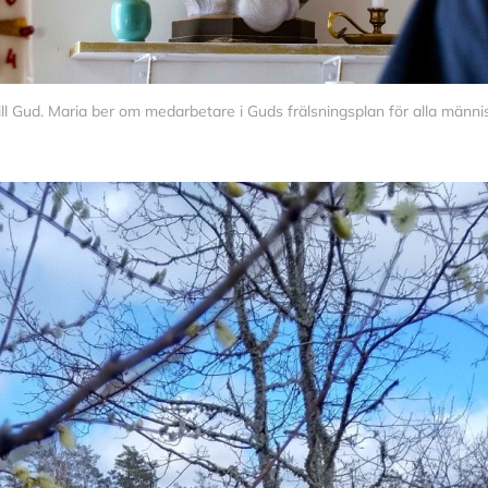
till Gud. Maria ber om medarbetare i Guds frälsningsplan för alla männ