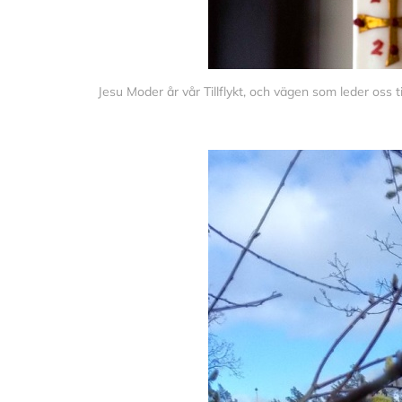
Jesu Moder år vår Tillflykt, och vägen som leder oss 