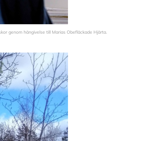
iskor genom hängivelse till Marias Obefläckade Hjärta.