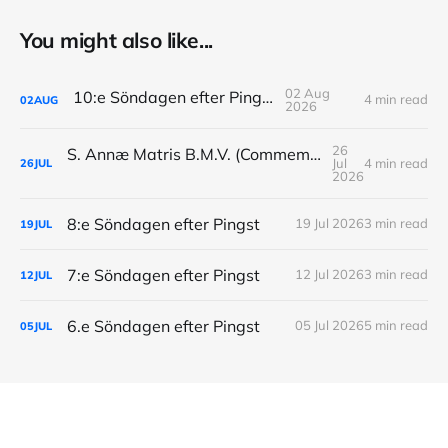
You might also like...
02 Aug
10:e Söndagen efter Pingst
4 min read
02
AUG
2026
26
S. Annæ Matris B.M.V. (Commemoratio: Dominica IX Post Pentecosten)
Jul
4 min read
26
JUL
2026
8:e Söndagen efter Pingst
19 Jul 2026
3 min read
19
JUL
7:e Söndagen efter Pingst
12 Jul 2026
3 min read
12
JUL
6.e Söndagen efter Pingst
05 Jul 2026
5 min read
05
JUL