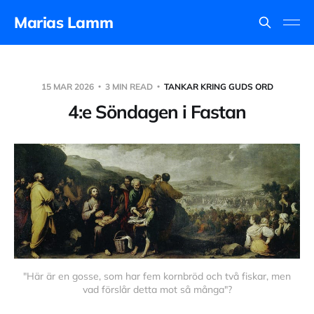
Marias Lamm
15 MAR 2026
3 MIN READ
TANKAR KRING GUDS ORD
4:e Söndagen i Fastan
 "Här är en gosse, som har fem kornbröd och två fiskar, men 
vad förslår detta mot så många"?