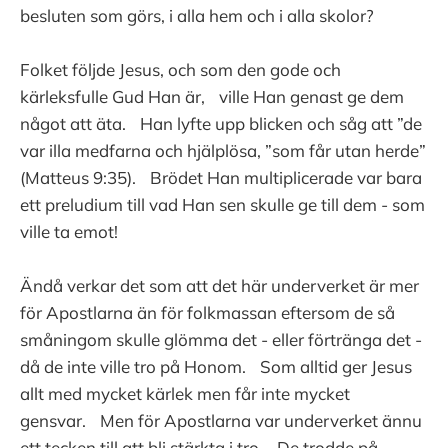
besluten som görs, i alla hem och i alla skolor?
Folket följde Jesus, och som den gode och
kärleksfulle Gud Han är, ville Han genast ge dem
något att äta. Han lyfte upp blicken och såg att ”de
var illa medfarna och hjälplösa, ”som får utan herde”
(Matteus 9:35). Brödet Han multiplicerade var bara
ett preludium till vad Han sen skulle ge till dem - som
ville ta emot!
Ändå verkar det som att det här underverket är mer
för Apostlarna än för folkmassan eftersom de så
småningom skulle glömma det - eller förtränga det -
då de inte ville tro på Honom. Som alltid ger Jesus
allt med mycket kärlek men får inte mycket
gensvar. Men för Apostlarna var underverket ännu
ett tecken till att bli stärkta i tro. De trodde på