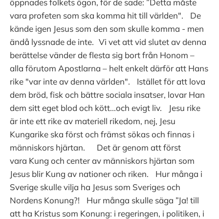
öppnades folkets ögon, för de sade: ”Detta måste
vara profeten som ska komma hit till världen". De
kände igen Jesus som den som skulle komma - men
ändå lyssnade de inte. Vi vet att vid slutet av denna
berättelse vänder de flesta sig bort från Honom –
alla förutom Apostlarna – helt enkelt därför att Hans
rike "var inte av denna världen". Istället för att lova
dem bröd, fisk och bättre sociala insatser, lovar Han
dem sitt eget blod och kött...och evigt liv. Jesu rike
är inte ett rike av materiell rikedom, nej, Jesu
Kungarike ska först och främst sökas och finnas i
människors hjärtan. Det är genom att först
vara Kung och center av människors hjärtan som
Jesus blir Kung av nationer och riken. Hur många i
Sverige skulle vilja ha Jesus som Sveriges och
Nordens Konung?! Hur många skulle säga ”Ja! till
att ha Kristus som Konung: i regeringen, i politiken, i