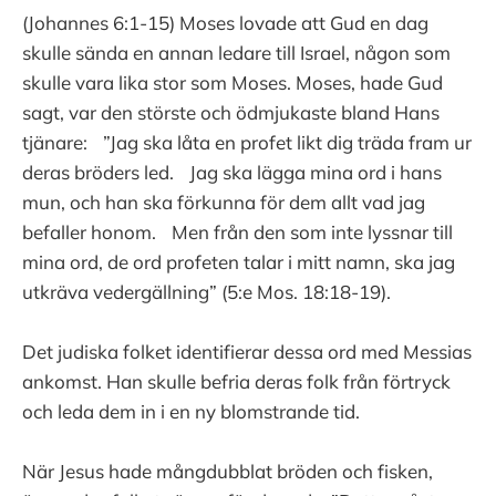
(Johannes 6:1-15) Moses lovade att Gud en dag
skulle sända en annan ledare till Israel, någon som
skulle vara lika stor som Moses. Moses, hade Gud
sagt, var den störste och ödmjukaste bland Hans
tjänare: ”Jag ska låta en profet likt dig träda fram ur
deras bröders led. Jag ska lägga mina ord i hans
mun, och han ska förkunna för dem allt vad jag
befaller honom. Men från den som inte lyssnar till
mina ord, de ord profeten talar i mitt namn, ska jag
utkräva vedergällning” (5:e Mos. 18:18-19).
Det judiska folket identifierar dessa ord med Messias
ankomst. Han skulle befria deras folk från förtryck
och leda dem in i en ny blomstrande tid.
När Jesus hade mångdubblat bröden och fisken,