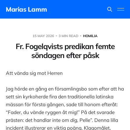
Marias Lamm
15 MAY 2026
3 MIN READ
HOMILIA
Fr. Fogelqvists predikan femte
söndagen efter påsk
Att vända sig mot Herren
Jag hörde en gång en församlingsbo som efter att ha
sett sin kyrkoherde fira den traditionella latinska
mässan för första gången, sade till honom efteråt:
“Fader, du vände ryggen åt mig!” På det svarade
prästen: det handlar inte om
dig,
Pelle”. Denna lilla
incident illustrerar en viktig poäng. Klagomålet,