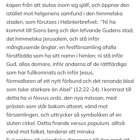
kapen från att slutas inom sig själf, och öppnar den
istället mot helgonens samfund i den himmelska
staden, som förutses i Hebréerbrefvet: “Ni ha
kommit till Sions berg och den lefvande Gudens stad,
det himmelska Jerusalem, och stå inför
mångtusende änglar, en festförsamling afalla
förstfödda som ha sitt namn i himlen; ni stå inför
Gud, allas domare, inför andarna af de rättfärdiga
som har fullkomnats och inför Jesus,
förmedlaren af ett nytt förbund och det renande blod
som talar starkare än Abel” (12:22-24). I kontrast till
detta ha vi
Novus
ordo
, den nya mässan, med
prästen som står bakom altaret, vänd mot
församlingen, och uttrycker så symboliken af en
sluten cirkel. Detta firande
versus
populum,
alltså
vänd mot folket, tenderar att minska
Eukaristins öfverjordiska dimension till den grad att