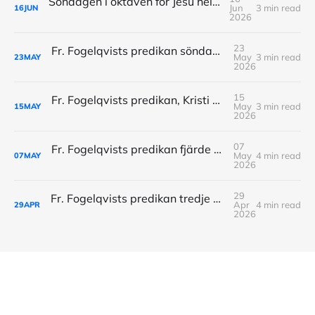
Söndagen i oktaven för Jesu heligaste Hjärta
Jun
3 min read
16
JUN
2026
23
Fr. Fogelqvists predikan söndagen efter Kristi Himmelsfärdsdag
May
3 min read
23
MAY
2026
15
Fr. Fogelqvists predikan, Kristi Himmelsfärdsdag, 14: Maj
May
3 min read
15
MAY
2026
07
Fr. Fogelqvists predikan fjärde Söndagen efter påsk
May
4 min read
07
MAY
2026
29
Fr. Fogelqvists predikan tredje Söndagen efter Påsk
Apr
4 min read
29
APR
2026