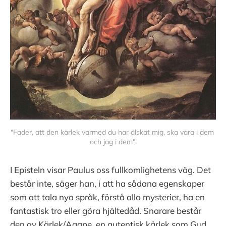
"Fader, att den kärlek varmed du har älskat mig, ska vara i dem 
och jag i dem".
I Episteln visar Paulus oss fullkomlighetens väg. Det
består inte, säger han, i att ha sådana egenskaper
som att tala nya språk, förstå alla mysterier, ha en
fantastisk tro eller göra hjältedåd. Snarare består
den av Kärlek/Agape, en autentisk kärlek som Gud