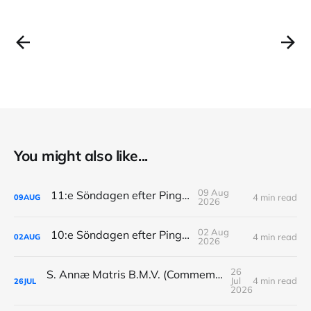
You might also like...
09 Aug
11:e Söndagen efter Pingst
4 min read
09
AUG
2026
02 Aug
10:e Söndagen efter Pingst
4 min read
02
AUG
2026
26
S. Annæ Matris B.M.V. (Commemoratio: Dominica IX Post Pentecosten)
Jul
4 min read
26
JUL
2026