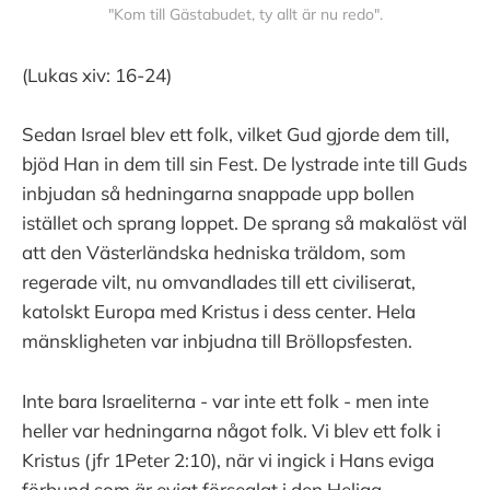
 "Kom till Gästabudet, ty allt är nu redo". 
(Lukas xiv: 16-24)
Sedan Israel blev ett folk, vilket Gud gjorde dem till,
bjöd Han in dem till sin Fest. De lystrade inte till Guds
inbjudan så hedningarna snappade upp bollen
istället och sprang loppet. De sprang så makalöst väl
att den Västerländska hedniska träldom, som
regerade vilt, nu omvandlades till ett civiliserat,
katolskt Europa med Kristus i dess center. Hela
mänskligheten var inbjudna till Bröllopsfesten.
Inte bara Israeliterna - var inte ett folk - men inte
heller var hedningarna något folk. Vi blev ett folk i
Kristus (jfr 1Peter 2:10), när vi ingick i Hans eviga
förbund som är evigt förseglat i den Heliga