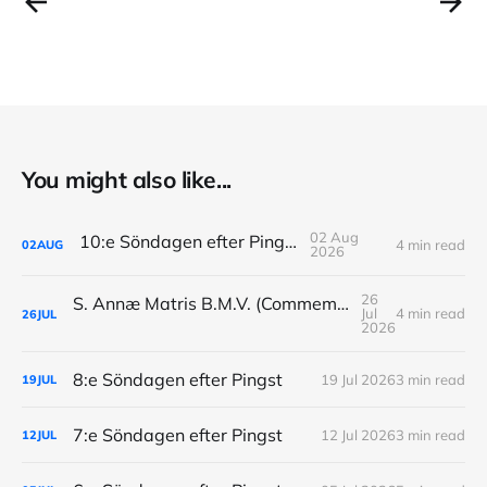
You might also like...
02 Aug
10:e Söndagen efter Pingst
4 min read
02
AUG
2026
26
S. Annæ Matris B.M.V. (Commemoratio: Dominica IX Post Pentecosten)
Jul
4 min read
26
JUL
2026
8:e Söndagen efter Pingst
19 Jul 2026
3 min read
19
JUL
7:e Söndagen efter Pingst
12 Jul 2026
3 min read
12
JUL