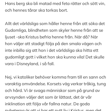
Hans berg ska bli matad med feta rätter och sött vin,
och hennes tårar ska torkas bort.
Allt det världsliga som håller henne från att söka det
Gudomliga, blindheten som skyler henne från att se
ljuset -ska Kristus befria henne från. När då? När
hon väljer att stadigt följa på den smala vägen och
inte inbilla sig att hon i det världsliga ska hitta ett
gudomligt gott i vilket hon ska kunna vila! Det skulle
vara i Disneyland, i så fall.
Nej, vi katoliker behöver komma fram till en sann och
varaktig omvändelse. Korsets väg verkar tråkig, tung
och hård. Vi är svaga människor som på grund av
arvsynden väljer det som är lättast, det är vår
inklination att följa vår fallna natur. De goda
nyheterna är att vi har ett nytt liv i Kristus, men det